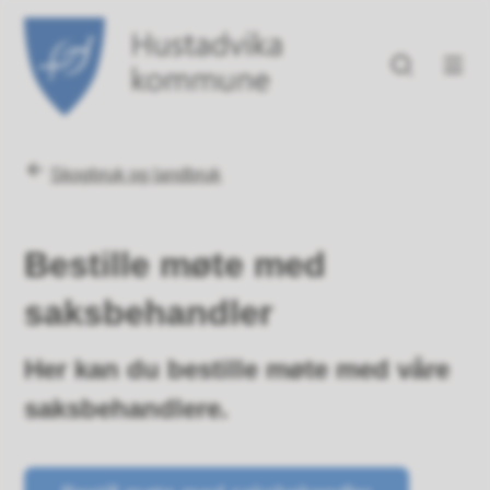
Hustadvika kommune
Du er her:
Skogbruk og landbruk
Bestille møte med
saksbehandler
Her kan du bestille møte med våre
saksbehandlere.