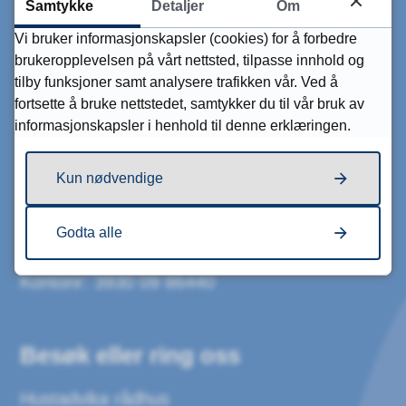
Skriv til oss
Samtykke
Detaljer
Om
Vi bruker informasjonskapsler (cookies) for å forbedre
Post og besøksadresse:
brukeropplevelsen på vårt nettsted, tilpasse innhold og
Tingplassen 1,
tilby funksjoner samt analysere trafikken vår. Ved å
6440 Elnesvågen.
fortsette å bruke nettstedet, samtykker du til vår bruk av
informasjonskapsler i henhold til denne erklæringen.
Send sikker digital post til kommunen
Send e-post
Kun nødvendige
Kommunenummer: 1579
Godta alle
Orgnr: 921133642
Kontonr: 3930 09 86440
Besøk eller ring oss
Hustadvika rådhus