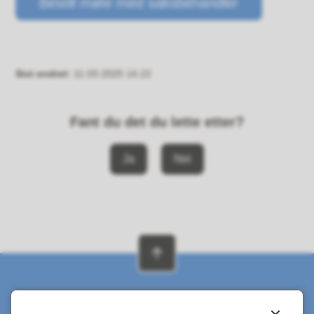
Bestill møte med saksbehandler
Sist endret
11.03.2025 14.22
Fant du det du lette etter?
Ja
Nei