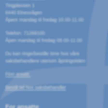
Tingplassen 1
6440 Elnesvågen
Åpent mandag til fredag 10.00-11.00
Telefon: 71268100
Åpen mandag til fredag 09.00-11.00
Du kan ringe/bestille time hos våre
saksbehandlere utenom åpningstiden
Finn ansatt
Bestill tid hos saksbehandler
For ansatte