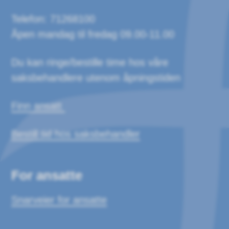
Telefon: 71268100
Åpen mandag til fredag 09.00-11.00
Du kan ringe/bestille time hos våre
saksbehandlere utenom åpningstiden
Finn ansatt
Bestill tid hos saksbehandler
For ansatte
Snarveier for ansatte