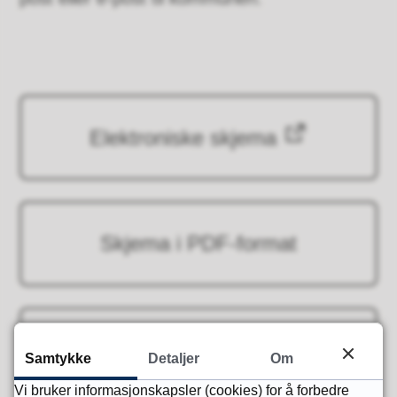
Elektroniske skjema
Skjema i PDF-format
Skjemaoversikt byggesak
Samtykke
Detaljer
Om
Vi bruker informasjonskapsler (cookies) for å forbedre