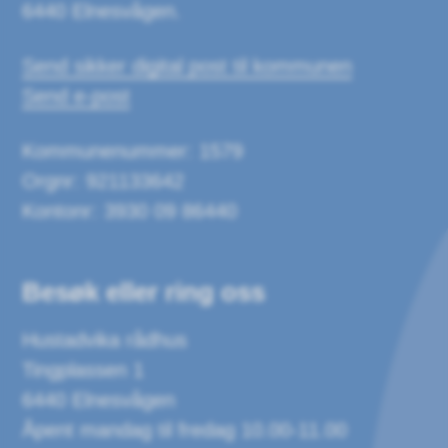
6440 Elnesvågen.
Send sikker digital post til kommunen
Send e-post
Kommunenummer: 1579
Orgnr: 921133642
Kontonr: 3930 09 86440
Besøk eller ring oss
Hustadvika rådhus
Tingplassen 1
6440 Elnesvågen
Åpent mandag til fredag 10.00-11.00