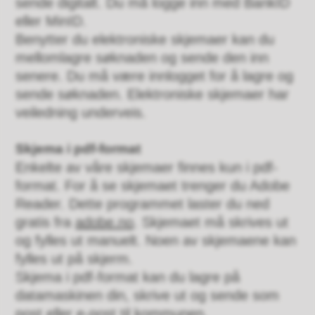
sende digitalt. Du må logge inn med BankID
eller MinID.
Benytter du elektroniske skjemaer kan du
mellomlagre søknaden og sende den inn
senere. Du må være innlogget for å lagre og
sende søknaden. Elektroniske skjemaer har
veiledning underveis.
Skjema i pdf-format
Enkelte av våre skjemaer finnes kun i pdf-
format. For å se skjemaet trenger du Adobe
Reader. Dette programmet laster du ned
gratis fra
adobe.no
. Skjemaet må skrives ut
og fylles ut manuelt. Noen av skjemaene kan
fylles ut på skjerm.
Skjema i pdf-format kan du lagre på
datamaskinen din, skrive ut og sende som
post eller e-post til kommunen.