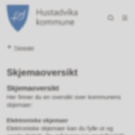
Hustadvika kommune
Du er her:
Tjenester
Skjemaoversikt
Skjemaoversikt
Her finner du en oversikt over kommunens
skjemaer:
Elektroniske skjemaer
Elektroniske skjemaer kan du fylle ut og