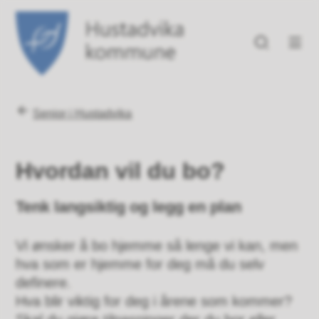
Hustadvika kommune
Du er her:
Senior i Hustadvika
Hvordan vil du bo?
Tenk langsiktig og legg en plan
Vi ønsker å bo hjemme så lenge vi kan, men
hva som er hjemme for deg må du selv
definere.
Hva blir viktig for deg i årene som kommer?