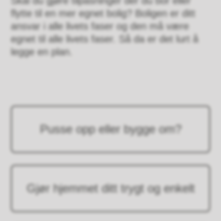
Skal du gjøre tilpasninger der du bor eller
flytte til en mer egnet bolig? Boligen er ditt
ansvar i alle livets faser og den må være
egnet til alle livets faser. Så da er det lurt å
legge en plan.
Pusse opp eller bygge om?
Gjør hjemmet ditt trygt og enkelt