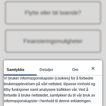
Flytte eller bli boende?
Finansieringsmuligheter
Samtykke
Detaljer
Om
Fant du det du lette etter?
Vi bruker informasjonskapsler (cookies) for å forbedre
Ja
Nei
brukeropplevelsen på vårt nettsted, tilpasse innhold og
tilby funksjoner samt analysere trafikken vår. Ved å
fortsette å bruke nettstedet, samtykker du til vår bruk av
informasjonskapsler i henhold til denne erklæringen.