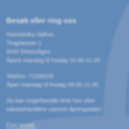
Besøk eller ring oss
Hustadvika rådhus
Tingplassen 1
6440 Elnesvågen
Åpent mandag til fredag 10.00-11.00
Telefon: 71268100
Åpen mandag til fredag 09.00-11.00
Du kan ringe/bestille time hos våre
saksbehandlere utenom åpningstiden
Finn ansatt