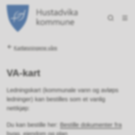
Hustadvika kommune
Du er her:
Kartløsningene våre
VA-kart
Ledningskart (kommunale vann og avløps
ledninger) kan bestilles som et vanlig
nettkjøp:
Du kan bestille her:
Bestille dokumenter fra
bygg, eiendom og plan