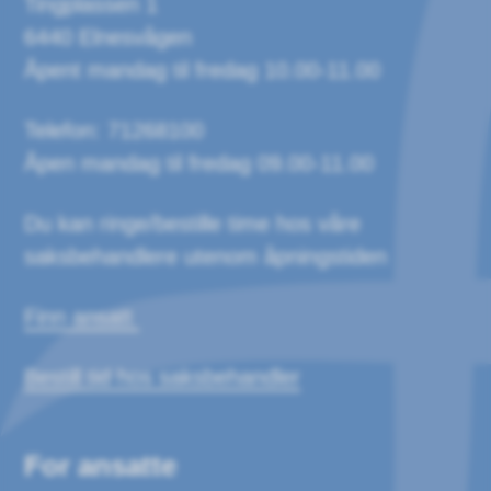
Tingplassen 1
6440 Elnesvågen
Åpent mandag til fredag 10.00-11.00
Telefon: 71268100
Åpen mandag til fredag 09.00-11.00
Du kan ringe/bestille time hos våre
saksbehandlere utenom åpningstiden
Finn ansatt
Bestill tid hos saksbehandler
For ansatte