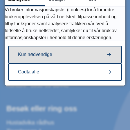
Post og besøksadresse:
Vi bruker informasjonskapsler (cookies) for å forbedre
brukeropplevelsen på vårt nettsted, tilpasse innhold og
Tingplassen 1,
tilby funksjoner samt analysere trafikken vår. Ved å
6440 Elnesvågen.
fortsette å bruke nettstedet, samtykker du til vår bruk av
informasjonskapsler i henhold til denne erklæringen.
Send sikker digital post til kommunen
Send e-post
Kun nødvendige
Kommunenummer: 1579
Godta alle
Orgnr: 921133642
Kontonr: 3930 09 86440
Besøk eller ring oss
Hustadvika rådhus