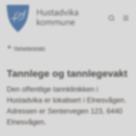
Hustadvika kommune
Du er her:
Helsetjenester
Tannlege og tannlegevakt
Den offentlige tannklinikken i
Hustadvika er lokalisert i Elnesvågen.
Adressen er Sentervegen 123, 6440
Elnesvågen.