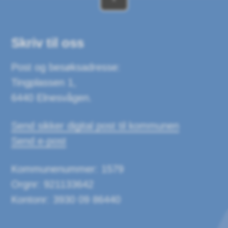
Skriv til oss
Post og besøksadresse:
Tingplassen 1,
6440 Elnesvågen.
Send sikker digital post til kommunen
Send e-post
Kommunenummer: 1579
Orgnr: 921133642
Kontonr: 3930 09 86440