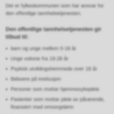
Det er fylkeskommunen som har ansvar for
den offentlige tannhelsetjenesten.
Den offentlige tannhelsetjenesten gir
tilbud til:
barn og unge mellom 0-18 år
Unge voksne fra 19-28 år
Psykisk utviklingshemmede over 18 år
Beboere på institusjon
Personer som mottar hjemmesykepleie
Pasienter som mottar pleie av pårørende,
finansiert med omsorgslønn