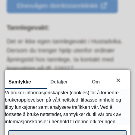
Elnesvågen distriktstannklinikk
Tannlegevakt:
Det er ikke egen tannlegevakt i Hustadvika.
Dersom du trenger hjelp utenfor ordinær
åpningstid hos tannlege, ta kontakt med
legevakten på tlf: 116117.
Samtykke
Detaljer
Om
Vi bruker informasjonskapsler (cookies) for å forbedre
Sist endret
12.01.2026 13.18
brukeropplevelsen på vårt nettsted, tilpasse innhold og
tilby funksjoner samt analysere trafikken vår. Ved å
fortsette å bruke nettstedet, samtykker du til vår bruk av
Har du spørsmål?
informasjonskapsler i henhold til denne erklæringen.