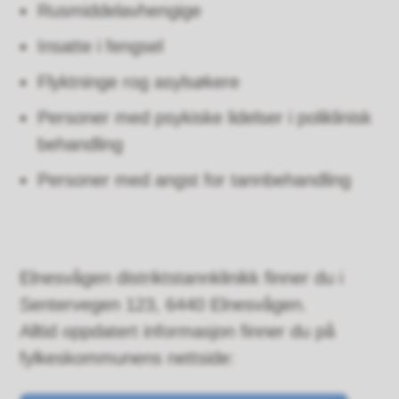
Rusmiddelavhengige
Insatte i fengsel
Flyktninge rog asylsøkere
Personer med psykiske lidelser i poliklinisk
behandling
Personer med angst for tannbehandling
Elnesvågen distriktstannklinikk finner du i
Sentervegen 123, 6440 Elnesvågen.
Alltid oppdatert informasjon finner du på
fylkeskommunens nettside: