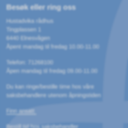
Besøk eller ring oss
Hustadvika rådhus
Tingplassen 1
6440 Elnesvågen
Åpent mandag til fredag 10.00-11.00
Telefon: 71268100
Åpen mandag til fredag 09.00-11.00
Du kan ringe/bestille time hos våre
saksbehandlere utenom åpningstiden
Finn ansatt
Bestill tid hos saksbehandler