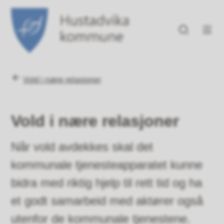
Hustadvika kommune
Du er her:
Vold i nære relasjoner
Vold i nære relasjoner
Når vold avdekkes skal det
kommunale tjenesteapparatet kunne
bidra med riktig hjelp til rett tid og ha
et godt samarbeid med aktører også
utenfor de kommunale tjenestene.