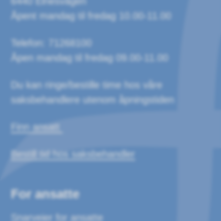
6440 Elnesvågen
Åpent mandag til fredag 10.00-11.00
Telefon: 71268100
Åpen mandag til fredag 09.00-11.00
Du kan ringe/bestille time hos våre
saksbehandlere utenom åpningstiden
Finn ansatt
Bestill tid hos saksbehandler
For ansatte
Snarveier for ansatte