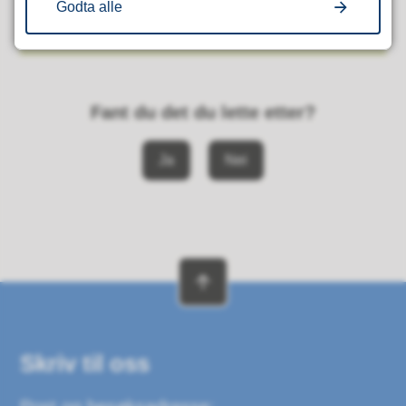
Godta alle
Telefon
95 70 97 26
Fant du det du lette etter?
Ja
Nei
Skriv til oss