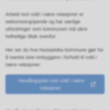
Arbeid mot vold i nære relasjoner er
sektorovergripende og har særlige
utfordringer som kommunen må sikre
helhetlige tiltak ovenfor.
Her ser du hva Hustadvika kommune gjør for
å ivareta sine innbyggere i forhold til vold i
nære relasjoner:
Handlingsplan mot vold i nære
relasjoner