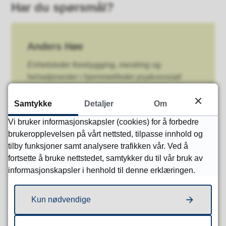
Har du spørsmål?
Anders Høe
Enhetsleder forebygging, mestring og
helsetjenester i hjemmet/leder psykososialt
kriseteam
Samtykke
Detaljer
Om
E-post
Send e-post
Vi bruker informasjonskapsler (cookies) for å forbedre
Telefon
92 68 42 05
brukeropplevelsen på vårt nettsted, tilpasse innhold og
tilby funksjoner samt analysere trafikken vår. Ved å
fortsette å bruke nettstedet, samtykker du til vår bruk av
informasjonskapsler i henhold til denne erklæringen.
Renate Drågen
Kun nødvendige
Enhetsleder Familiens Hus
E-post
Send e-post