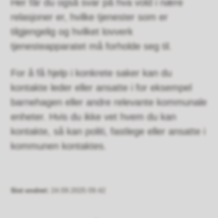
Her får du også svar på hva vold i nære
relasjoner er, hvilke tjenester som er
tilgjengelig og hvilket lovverk
tjenesteapparatet må forholde seg til.
For å få hjelp i konkrete saker kan du
kontakte leder eller ansatte i for eksempel
barnehagen eller andre relevante kommunale
enheter. Hvis du ikke vet hvem du kan
kontakte, så kan politi, fastlege eller ansatte i
kommunen kontaktes.
Sist endret
24.09.2025 09.42